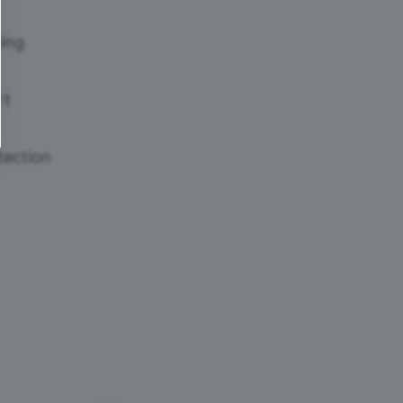
ing
rt
tection