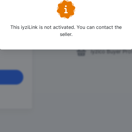
One Click Shopp
yapılır
den link
This iyziLink is not activated. You can contact the
 Yazı içinde
24/7 Live Suppo
 yazı içinde
seller.
tınız
iyzico Buyer Pro