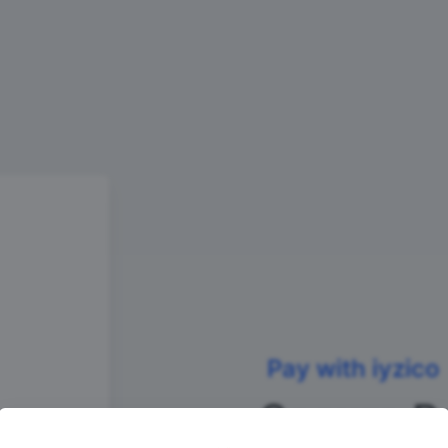
Pay with iyzico
Secure P