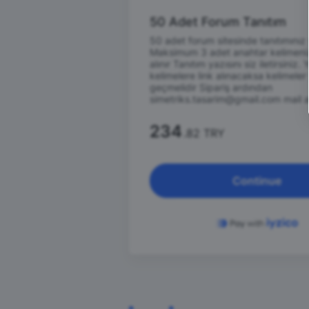
50 Adet Forum Tanıtım
50 adet forum sitesinde tanıtımınız 
Maksimum 3 adet anahtar kelimeniz
alınır Tanıtım yazısını siz iletirsiniz.
kelimelere link alınacaksa kelimeler
geçmelidir Sipariş ardından
simetriks.tasarim@gmail.com mail a
234
.82 TRY
Continue