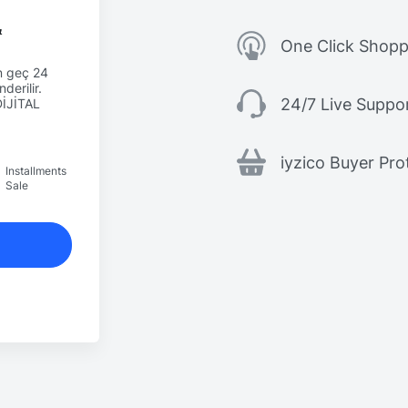
&
One Click Shopp
en geç 24
derilir.
24/7 Live Suppo
DİJİTAL
iyzico Buyer Pro
Installments
Sale