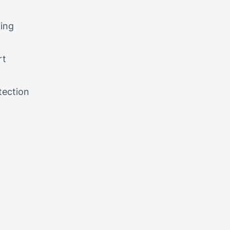
ing
rt
tection