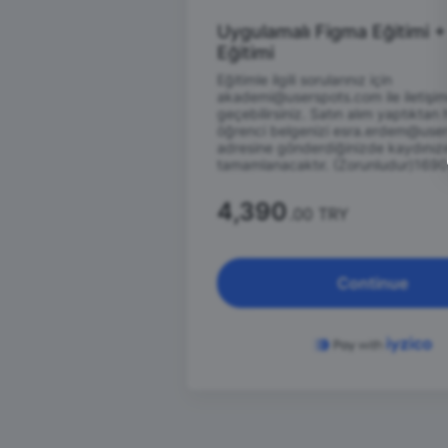
Uygulamalı Figma Eğitimi 
Eğitimi
Eğitimle ilgili sorularınız için
akademi@userspots.com ile iletişi
geçebilirsiniz. Satın alım yaptıkta
öğrenci belgenizi esra.erdem@use
adresine gönderdiğinizde kaydınızı
tamamlanacaktır. (Zorunludur)1690
4,390
.00 TRY
Continue