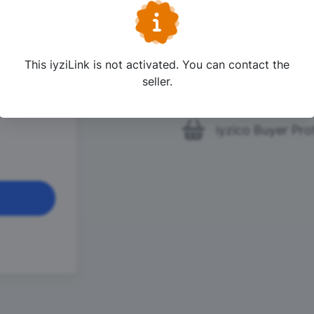
+ UX
One Click Shopp
This iyziLink is not activated. You can contact the
me
n hemen sonra
seller.
24/7 Live Suppo
rspots.com
n
iyzico Buyer Pro