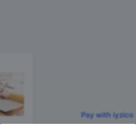
Pay with iyzico
Secure P