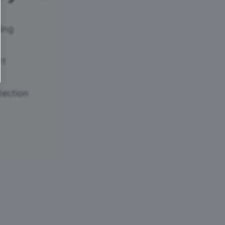
ing
rt
tection