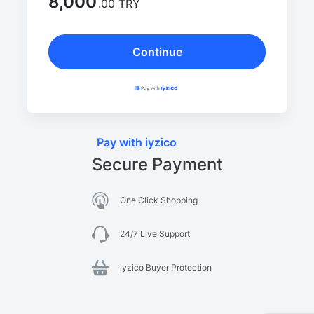
8,000
.00 TRY
Continue
Pay with iyzico
Secure Payment
One Click Shopping
24/7 Live Support
iyzico Buyer Protection