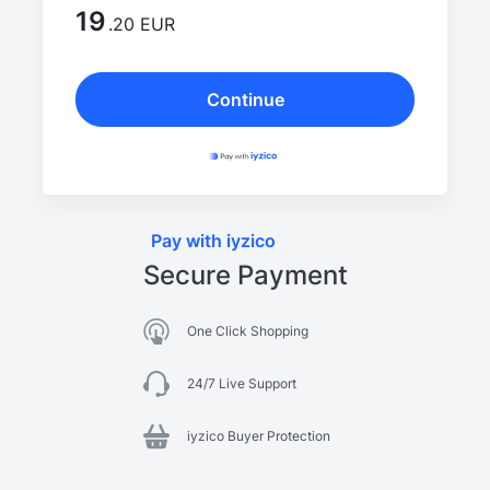
19
.20 EUR
Continue
Pay with iyzico
Secure Payment
One Click Shopping
24/7 Live Support
iyzico Buyer Protection