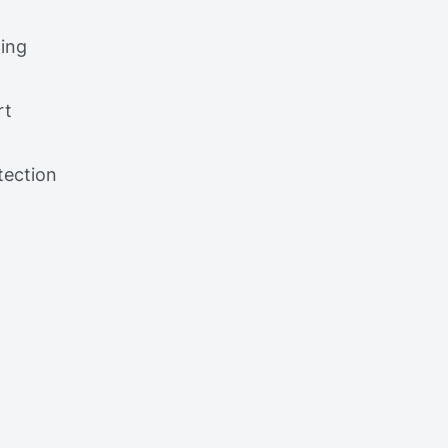
ing
rt
tection