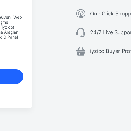
One Click Shopp
Güvenli Web
leşme
iyzico)
24/7 Live Suppo
a Araçları
eo & Panel
iyzico Buyer Pro