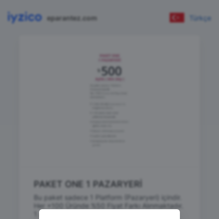
eparantez.com
Türkçe
PAKET ONE 1 PAZARYERİ
Bu paket sadece 1 Platform (Pazaryeri) içindir.
Her +100 Üründe %50 Fiyat Farkı Alınmaktadır.
1 Adet dilediğiniz pazaryerine mağaza