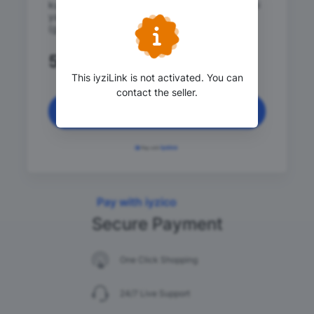
kurulumu. +100 adet'e kadar ürün yüklemesini
yapmak. Kargoya sistemini kontrol etmek
(giden, kalan v.b.) Satışları arttırm
500
.00 TRY
This iyziLink is not activated. You can
contact the seller.
Continue
Pay with iyzico
Secure Payment
One Click Shopping
24/7 Live Support