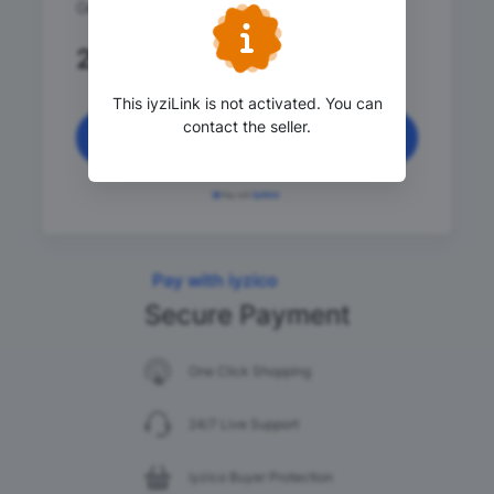
Gerekmektedir.
235
.98 TRY
This iyziLink is not activated. You can
contact the seller.
Continue
Pay with iyzico
Secure Payment
One Click Shopping
24/7 Live Support
iyzico Buyer Protection