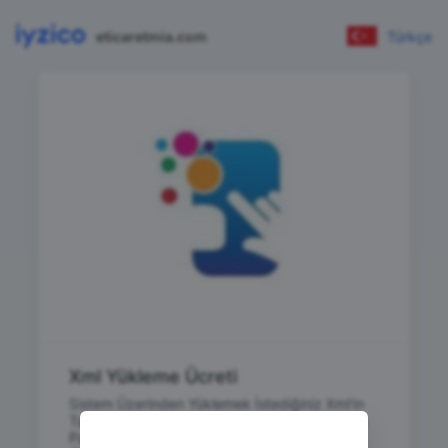
eticaretmia.com
Türkçe
Xml Yükleme Ücreti
Sistem Üzerinden Yüklemek İstediğiniz Xml'in
Tarafımızda Yüklenmesini istediğiniz durumda
Paketi Satın Alıp Destek Talebi Oluşturmanız