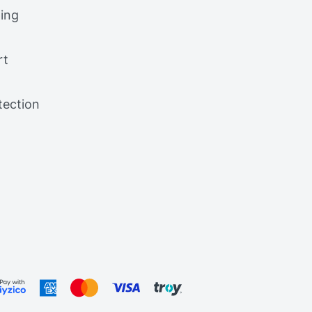
ing
rt
tection