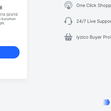
One Click Shopp
İ
RTA SEVİYE
ı kurumun
24/7 Live Suppo
tir.
iyzico Buyer Pro