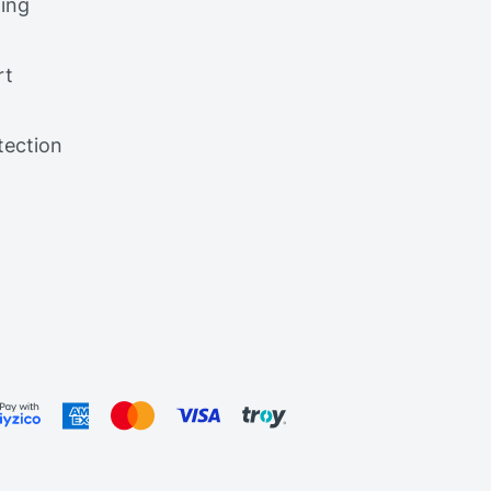
ing
rt
tection