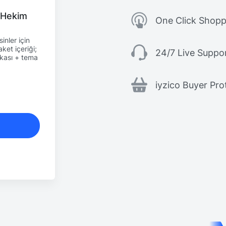
, Hekim
One Click Shopp
inler için
ket içeriği;
24/7 Live Suppo
fikası + tema
iyzico Buyer Pro