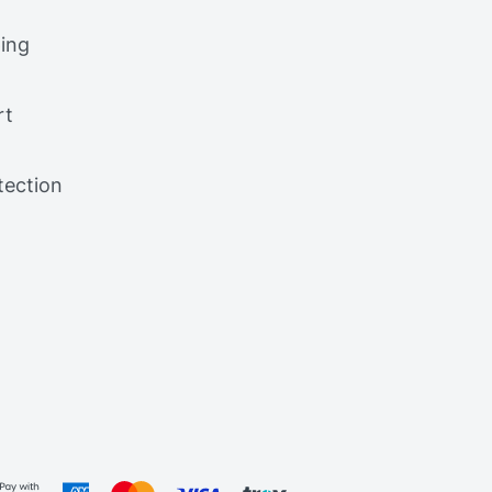
ing
rt
tection