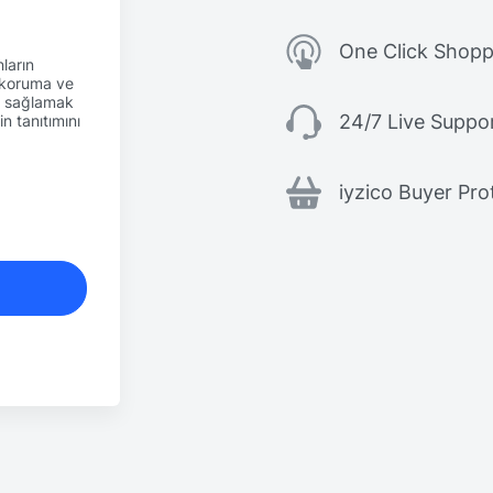
One Click Shopp
ların
 koruma ve
ni sağlamak
24/7 Live Suppo
n tanıtımını
iyzico Buyer Pro