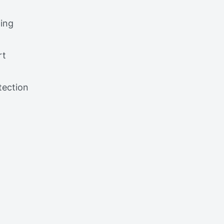
ing
rt
tection