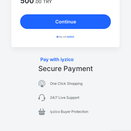
500
.00 TRY
Continue
Pay with iyzico
Secure Payment
One Click Shopping
24/7 Live Support
iyzico Buyer Protection