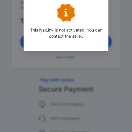
geçirmezdir. Kadran çapı 3.5 cm, kordon
uzunluğu 21 cm'dir. Not: Lütfen renk belirtiniz.
1,749
.90 TRY
This iyziLink is not activated. You can
contact the seller.
Continue
Pay with iyzico
Secure Payment
One Click Shopping
24/7 Live Support