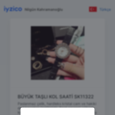
Nilgün Kahramanoğlu
Türkçe
BÜYÜK TAŞLI KOL SAATİ SK11322
Paslanmaz çelik, hardleks kristal cam ve hakiki
deri kayıştan üretilmiştir. Saat çevresi, yüksek
kalite suni kristal büyük taşlarla süslenmiştir. Su