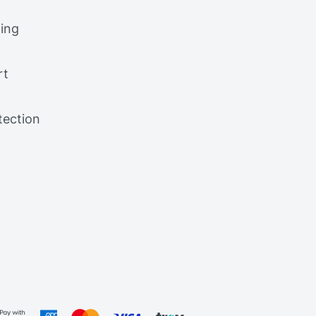
ing
rt
tection