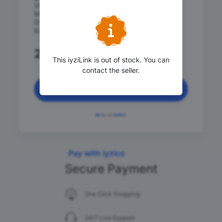
Visual Basic(VBA), Power Query, Power Pivot,
MSSQL ve Power BI konuları içeren
05.05.2025 başlangıçlı Analiz ve Raporlama
Kampı
25,740
.00 TRY
This iyziLink is out of stock. You can
contact the seller.
Continue
Pay with iyzico
Secure Payment
One Click Shopping
24/7 Live Support