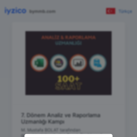
bymmb.com
Türkçe
7. Dönem Analiz ve Raporlama
Uzmanlığı Kampı
M. Mustafa BOLAT tarafından
gerçekleştirilecek olan Excel, Dashboard,