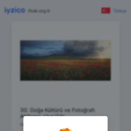
ifsak.org.tr
Türkçe
30. Doğa Kültürü ve Fotoğrafı
Atölyesi -Uye/öğr.
taksit