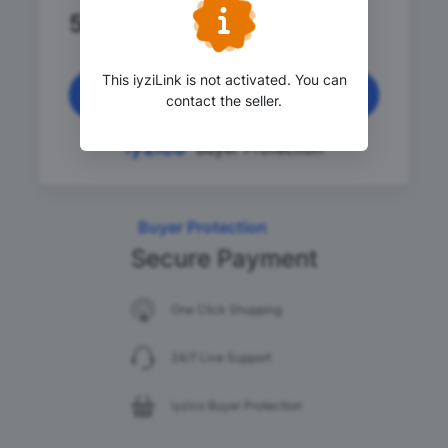
5,520
.00 TRY
This iyziLink is not activated. You can
Continue
contact the seller.
Buyer Protection
Buyer Protection
Secure Payment
One Click Shopping
24/7 Live Support
iyzico Buyer Protection