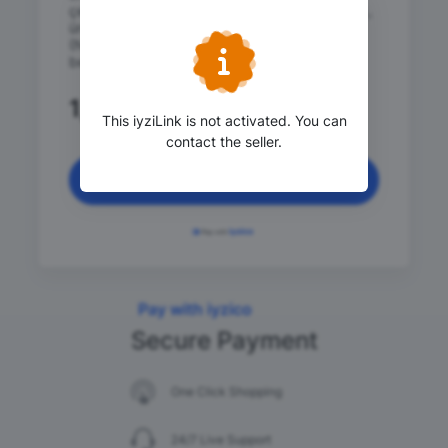
çevrelerine farklı bir gözle bakıyor; düşünerek,
üreterek ve birlikte öğrenerek keşfe çıkıyor.
(Not:Atölye bilgilerini ve çocuk yaşını
belirtmeniz önemle rica olunur)
1,750
.00 TRY
This iyziLink is not activated. You can
contact the seller.
Continue
Pay with iyzico
Secure Payment
One Click Shopping
24/7 Live Support