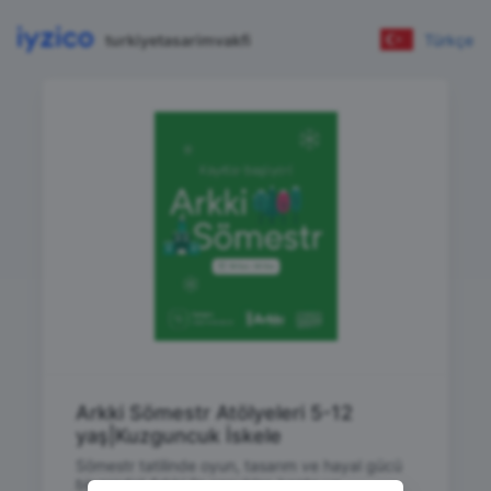
turkiyetasarimvakfi
Türkçe
Arkki Sömestr Atölyeleri 5-12
yaş|Kuzguncuk İskele
Sömestr tatilinde oyun, tasarım ve hayal gücü
bir arada! Arkki ile çocuklar, kente ve