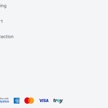
ing
rt
tection